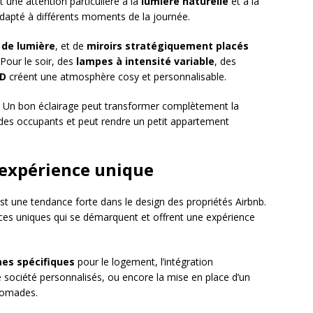
 une attention particulière à la
lumière naturelle
et à la
dapté à différents moments de la journée.
 de lumière
, et de
miroirs stratégiquement placés
Pour le soir, des
lampes à intensité variable
, des
ED
créent une atmosphère cosy et personnalisable.
: « Un bon éclairage peut transformer complètement la
r des occupants et peut rendre un petit appartement
l’expérience unique
est une tendance forte dans le design des propriétés Airbnb.
aces uniques qui se démarquent et offrent une expérience
es spécifiques
pour le logement, l’intégration
ociété personnalisés, ou encore la mise en place d’un
 nomades.