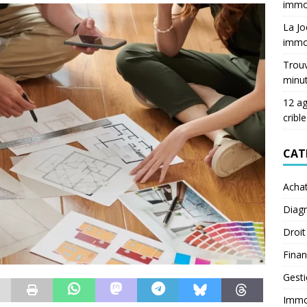
immob
La Jo
immob
Trouv
minu
12 ag
crible
CAT
Acha
Diagn
Droit
Fina
Gest
Immob