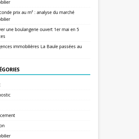
ilier
conde prix au m² : analyse du marché
ilier
er une boulangerie ouvert 1er mai en 5
tes
ences immobilières La Baule passées au
ÉGORIES
t
ostic
ncement
ion
ilier