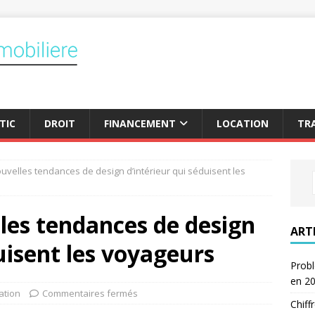
TIC
DROIT
FINANCEMENT
LOCATION
TR
ouvelles tendances de design d’intérieur qui séduisent les
lles tendances de design
ART
uisent les voyageurs
Probl
en 2
ation
Commentaires fermés
Chiff