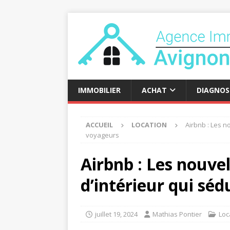
IMMOBILIER
ACHAT
DIAGNOS
ACCUEIL
LOCATION
Airbnb : Les n
voyageurs
Airbnb : Les nouve
d’intérieur qui séd
juillet 19, 2024
Mathias Pontier
Loc