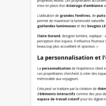
propriétés Airbnb. Les propriétaires accordent
mise en place d’un
éclairage d’ambiance
a
L’utilisation de
grandes fenêtres
, de
puits
permet de maximiser la luminosité naturelle. 
guirlandes lumineuses
et des
bougies L
Claire Durand
, designer lumière, explique 
perception d’un espace. Il influence l’humeu
beaucoup plus accueillant et spacieux. »
La personnalisation et 
La
personnalisation
de l’expérience client 
Les propriétaires cherchent à créer des esp
mémorable aux voyageurs.
Cela peut se traduire par la création de
thèm
d’
éléments interactifs
comme des jeux de s
espace de travail créatif
pour les digital