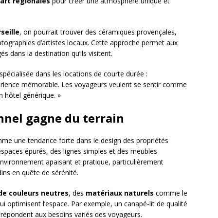
art régionales
pour créer une atmosphère unique et
seille
, on pourrait trouver des céramiques provençales,
hotographies d’artistes locaux. Cette approche permet aux
 dans la destination qu’ils visitent.
r spécialisée dans les locations de courte durée :
expérience mémorable. Les voyageurs veulent se sentir comme
 hôtel générique. »
nnel gagne du terrain
e une tendance forte dans le design des propriétés
espaces épurés, des lignes simples et des meubles
 environnement apaisant et pratique, particulièrement
dins en quête de sérénité.
de couleurs neutres
, des
matériaux naturels
comme le
ui optimisent l’espace. Par exemple, un canapé-lit de qualité
 répondent aux besoins variés des voyageurs.