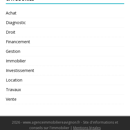
Achat
Diagnostic
Droit
Financement
Gestion
Immobilier
Investissement
Location
Travaux
Vente
2026 - www.agenceimmobiliereavignon.fr - Site d'informations et
conseils sur l'immobilier
|
Mentions légales