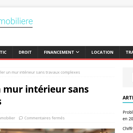
TIC
DROIT
FINANCEMENT
LOCATION
TR
er un mur intérieur sans travaux complexes
 mur intérieur sans
ART
s
Probl
mmobilier
Commentaires fermés
en 2
Chiff