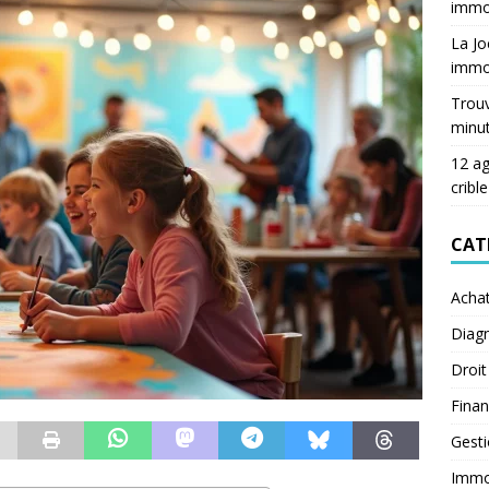
immob
La Jo
immob
Trouv
minu
12 ag
crible
CAT
Acha
Diagn
Droit
Fina
Gest
Immob