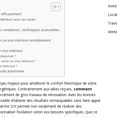
Inves
r efficacement
Loca
térieur sans se ruiner
Trav
ux complexes : techniques accessibles
Vent
er un mur intérieur rentablement
 mur intérieur
 dépenser ?
 isoler un mur intérieur ?
 intérieur ?
 toute autonomie
 enjeu majeur pour améliorer le confort thermique de votre
ergétiques. Contrairement aux idées reçues,
comment
rcément de gros travaux de rénovation. Avec les bonnes
ossible d’obtenir des résultats remarquables sans faire appel
marche DIY permet non seulement de réaliser des
nnaliser l’isolation selon vos besoins spécifiques. Que ce