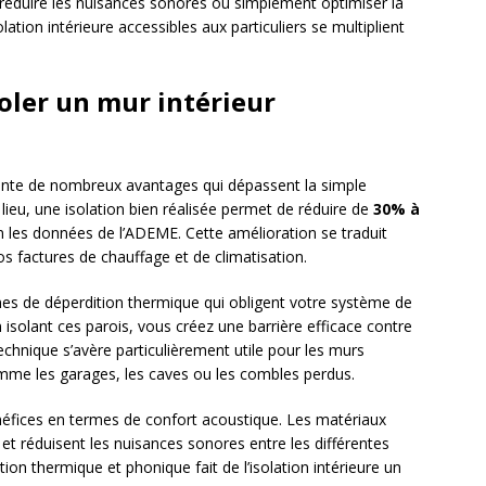
, réduire les nuisances sonores ou simplement optimiser la
lation intérieure accessibles aux particuliers se multiplient
oler un mur intérieur
ésente de nombreux avantages qui dépassent la simple
lieu, une isolation bien réalisée permet de réduire de
30% à
les données de l’ADEME. Cette amélioration se traduit
s factures de chauffage et de climatisation.
nes de déperdition thermique qui obligent votre système de
isolant ces parois, vous créez une barrière efficace contre
technique s’avère particulièrement utile pour les murs
me les garages, les caves ou les combles perdus.
énéfices en termes de confort acoustique. Les matériaux
 et réduisent les nuisances sonores entre les différentes
ion thermique et phonique fait de l’isolation intérieure un