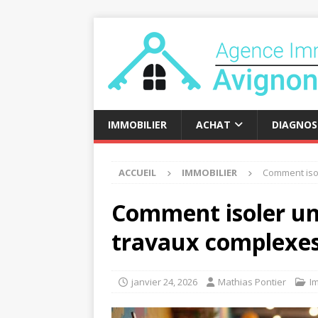
IMMOBILIER
ACHAT
DIAGNOS
ACCUEIL
IMMOBILIER
Comment isol
Comment isoler un
travaux complexe
janvier 24, 2026
Mathias Pontier
I