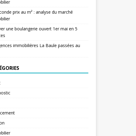
ilier
conde prix au m² : analyse du marché
ilier
er une boulangerie ouvert 1er mai en 5
tes
ences immobilières La Baule passées au
ÉGORIES
t
ostic
ncement
ion
ilier