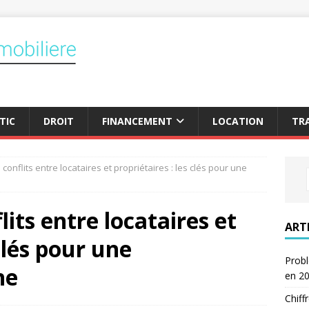
TIC
DROIT
FINANCEMENT
LOCATION
TR
conflits entre locataires et propriétaires : les clés pour une
lits entre locataires et
ART
 clés pour une
Probl
ne
en 2
Chiff