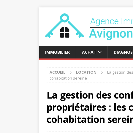
IMMOBILIER
ACHAT
DIAGNOS
ACCUEIL
LOCATION
La gestion des 
cohabitation sereine
La gestion des conf
propriétaires : les
cohabitation serei