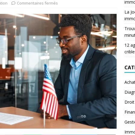
immob
tion
Commentaires fermés
La Jo
immob
Trouv
minu
12 ag
crible
CAT
Acha
Diagn
Droit
Fina
Gest
Immob