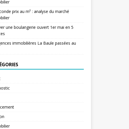
ilier
conde prix au m² : analyse du marché
ilier
er une boulangerie ouvert 1er mai en 5
tes
ences immobilières La Baule passées au
ÉGORIES
t
ostic
ncement
ion
ilier