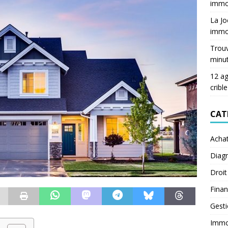
immob
La Jo
immob
Trouv
minu
12 ag
crible
CAT
Acha
Diagn
Droit
Fina
Gest
Immob