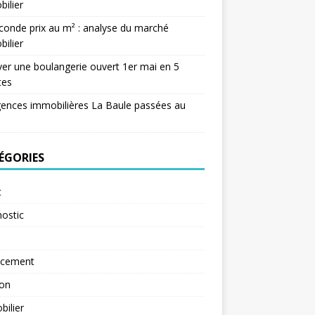
ilier
conde prix au m² : analyse du marché
ilier
er une boulangerie ouvert 1er mai en 5
tes
ences immobilières La Baule passées au
ÉGORIES
t
ostic
ncement
ion
ilier