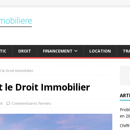
TIC
DROIT
FINANCEMENT
LOCATION
TR
 le Droit Immobilier
t le Droit Immobilier
ART
it
Commentaires fermés
Probl
en 2
Chiff