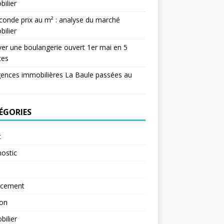
ilier
conde prix au m² : analyse du marché
ilier
er une boulangerie ouvert 1er mai en 5
tes
ences immobilières La Baule passées au
ÉGORIES
t
ostic
ncement
ion
ilier