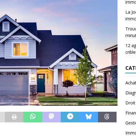
immob
La Jo
immob
Trouv
minu
12 ag
crible
CAT
Acha
Diagn
Droit
Fina
Gest
Immob