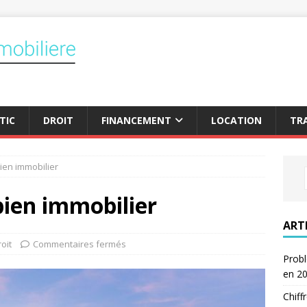
TIC
DROIT
FINANCEMENT
LOCATION
TR
bien immobilier
bien immobilier
ART
oit
Commentaires fermés
Probl
en 2
Chiff