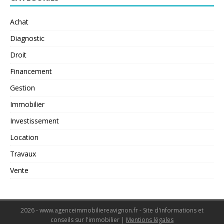
Achat
Diagnostic
Droit
Financement
Gestion
Immobilier
Investissement
Location
Travaux
Vente
2026 - www.agenceimmobiliereavignon.fr - Site d'informations et
conseils sur l'immobilier
|
Mentions légales