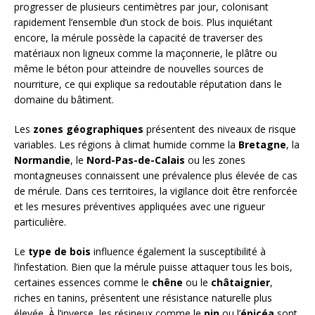
progresser de plusieurs centimètres par jour, colonisant
rapidement l’ensemble d’un stock de bois. Plus inquiétant
encore, la mérule possède la capacité de traverser des
matériaux non ligneux comme la maçonnerie, le plâtre ou
même le béton pour atteindre de nouvelles sources de
nourriture, ce qui explique sa redoutable réputation dans le
domaine du bâtiment.
Les
zones géographiques
présentent des niveaux de risque
variables. Les régions à climat humide comme la
Bretagne
, la
Normandie
, le
Nord-Pas-de-Calais
ou les zones
montagneuses connaissent une prévalence plus élevée de cas
de mérule. Dans ces territoires, la vigilance doit être renforcée
et les mesures préventives appliquées avec une rigueur
particulière.
Le
type de bois
influence également la susceptibilité à
l’infestation. Bien que la mérule puisse attaquer tous les bois,
certaines essences comme le
chêne
ou le
châtaignier
,
riches en tanins, présentent une résistance naturelle plus
élevée. À l’inverse, les résineux comme le
pin
ou l’
épicéa
sont