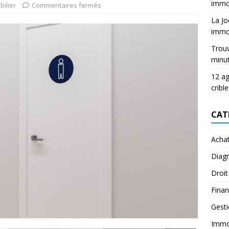
immob
ilier
Commentaires fermés
La Jo
immob
Trouv
minu
12 ag
crible
CAT
Acha
Diagn
Droit
Fina
Gest
Immob