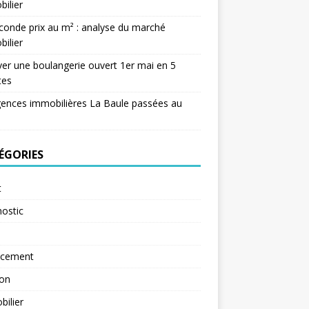
ilier
conde prix au m² : analyse du marché
ilier
er une boulangerie ouvert 1er mai en 5
tes
ences immobilières La Baule passées au
ÉGORIES
t
ostic
ncement
ion
ilier