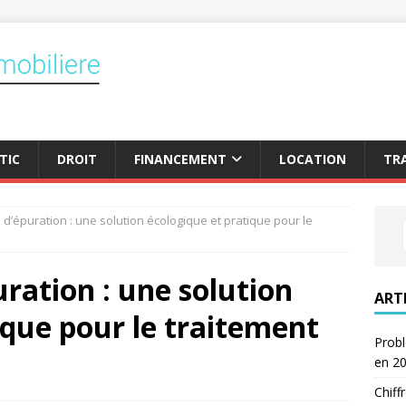
TIC
DROIT
FINANCEMENT
LOCATION
TR
 d’épuration : une solution écologique et pratique pour le
uration : une solution
ART
ique pour le traitement
Probl
en 2
Chiff