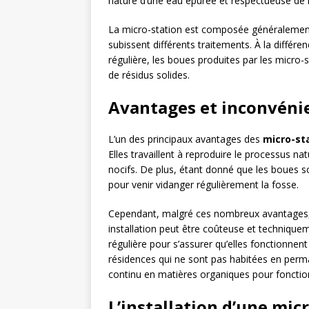
nature d’une eau épurée et respectueuse de 
La micro-station est composée généralement 
subissent différents traitements. À la différ
régulière, les boues produites par les micro-
de résidus solides.
Avantages et inconvénie
L’un des principaux avantages des
micro-st
Elles travaillent à reproduire le processus n
nocifs. De plus, étant donné que les boues son
pour venir vidanger régulièrement la fosse.
Cependant, malgré ces nombreux avantages, 
installation peut être coûteuse et technique
régulière pour s’assurer qu’elles fonctionnen
résidences qui ne sont pas habitées en perm
continu en matières organiques pour fonctio
L’installation d’une mic