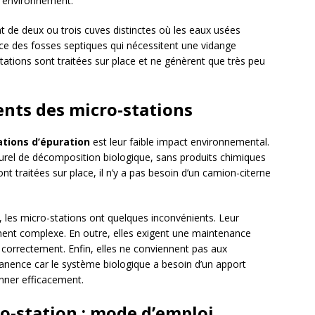
l’environnement.
de deux ou trois cuves distinctes où les eaux usées
ence des fosses septiques qui nécessitent une vidange
stations sont traitées sur place et ne génèrent que très peu
nts des micro-stations
ations d’épuration
est leur faible impact environnemental.
aturel de décomposition biologique, sans produits chimiques
t traitées sur place, il n’y a pas besoin d’un camion-citerne
les micro-stations ont quelques inconvénients. Leur
ment complexe. En outre, elles exigent une maintenance
t correctement. Enfin, elles ne conviennent pas aux
anence car le système biologique a besoin d’un apport
nner efficacement.
ro-station : mode d’emploi