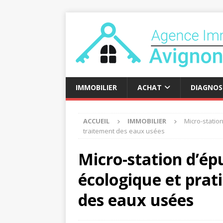
IMMOBILIER
ACHAT
DIAGNOS
ACCUEIL
IMMOBILIER
Micro-station
traitement des eaux usées
Micro-station d’ép
écologique et prat
des eaux usées