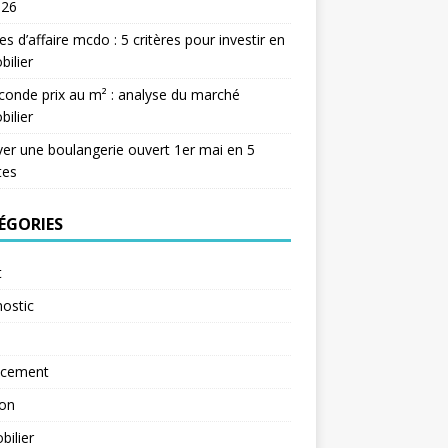
026
res d’affaire mcdo : 5 critères pour investir en
ilier
conde prix au m² : analyse du marché
ilier
er une boulangerie ouvert 1er mai en 5
tes
ÉGORIES
t
ostic
ncement
ion
ilier