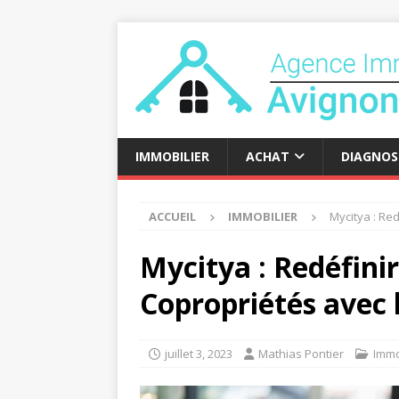
IMMOBILIER
ACHAT
DIAGNOS
ACCUEIL
IMMOBILIER
Mycitya : Re
Mycitya : Redéfinir
Copropriétés avec
juillet 3, 2023
Mathias Pontier
Immo