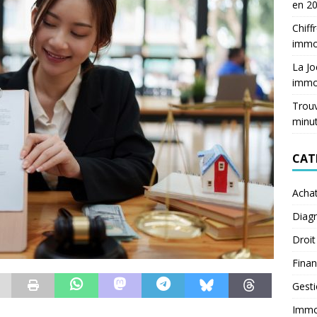
en 2
Chiff
immob
La Jo
immob
Trouv
minu
CAT
Acha
Diagn
Droit
Fina
Gest
Immob