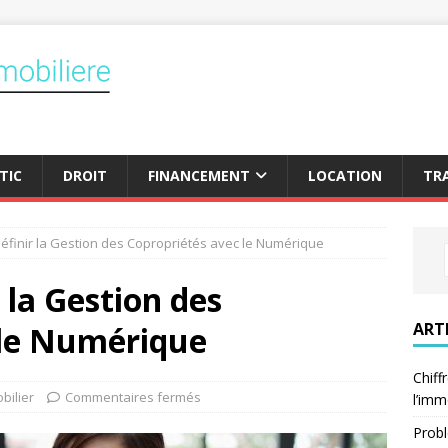
TIC
DROIT
FINANCEMENT
LOCATION
TR
définir la Gestion des Copropriétés avec le Numérique
 la Gestion des
ART
 le Numérique
Chiff
bilier
Commentaires fermés
l’imm
Probl