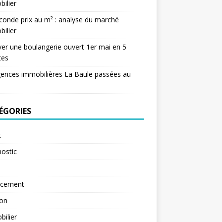
ilier
conde prix au m² : analyse du marché
ilier
er une boulangerie ouvert 1er mai en 5
tes
ences immobilières La Baule passées au
ÉGORIES
t
ostic
ncement
ion
ilier