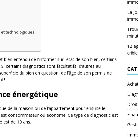
immob
La Jo
immob
Trouv
s et technologiques
minu
12 ag
crible
et bien entendu de l’informer sur l’état de son bien, certains
Si certains diagnostics sont facultatifs, d’autres au
CAT
 superficie du bien en question, de l’âge de son permis de
t !
Acha
nce énergétique
Diagn
Droit
ique de la maison ou de l’appartement pour ensuite le
Fina
’il est consommateur ou économe. Ce type de diagnostic est
té est de 10 ans.
Gest
Immob