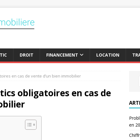
TIC
DROIT
FINANCEMENT
LOCATION
TR
toires en cas de vente d’un bien immobilier
ics obligatoires en cas de
bilier
ART
Probl
en 2
Chiff