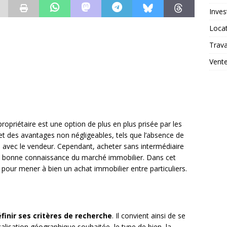
Inves
Loca
Trav
Vent
opriétaire est une option de plus en plus prisée par les
fet des avantages non négligeables, tels que l’absence de
ié avec le vendeur. Cependant, acheter sans intermédiaire
ne bonne connaissance du marché immobilier. Dans cet
 pour mener à bien un achat immobilier entre particuliers.
finir ses critères de recherche
. Il convient ainsi de se
alisation géographique souhaitée, le type de bien, la