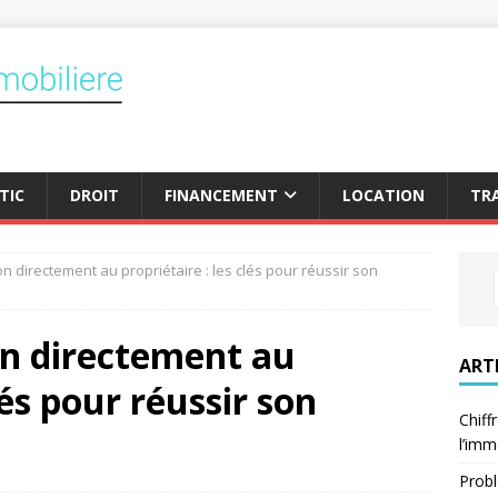
TIC
DROIT
FINANCEMENT
LOCATION
TR
 directement au propriétaire : les clés pour réussir son
n directement au
ART
lés pour réussir son
Chiff
l’imm
Probl