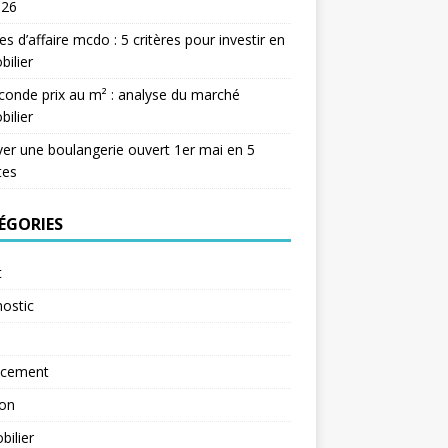
026
res d’affaire mcdo : 5 critères pour investir en
ilier
conde prix au m² : analyse du marché
ilier
er une boulangerie ouvert 1er mai en 5
tes
ÉGORIES
t
ostic
ncement
ion
ilier