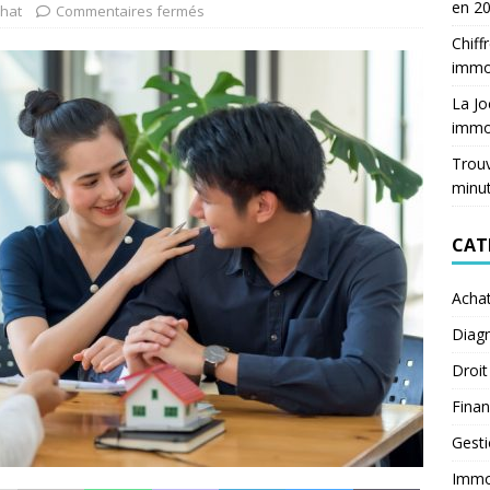
en 2
hat
Commentaires fermés
Chiff
immob
La Jo
immob
Trouv
minu
CAT
Acha
Diagn
Droit
Fina
Gest
Immob