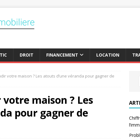
TIC
DROIT
FINANCEMENT
LOCATION
TR
ir votre maison ? Les atouts d’une véranda pour gagner de
votre maison ? Les
ART
nda pour gagner de
Chiff
l’imm
Probl