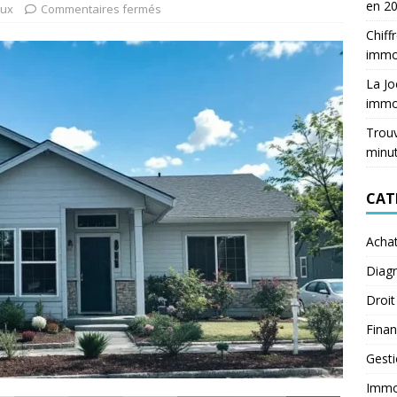
en 2
aux
Commentaires fermés
Chiff
immob
La Jo
immob
Trouv
minu
CAT
Acha
Diagn
Droit
Fina
Gest
Immob