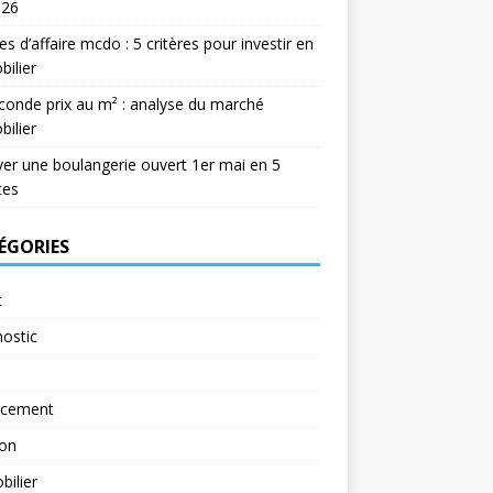
026
res d’affaire mcdo : 5 critères pour investir en
ilier
conde prix au m² : analyse du marché
ilier
er une boulangerie ouvert 1er mai en 5
tes
ÉGORIES
t
ostic
ncement
ion
ilier