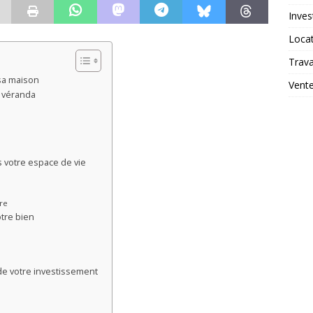
Inves
Loca
Trav
sa maison
Vent
e véranda
s votre espace de vie
ure
otre bien
 de votre investissement