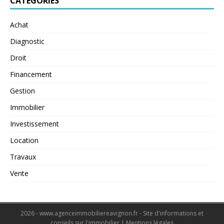
CATÉGORIES
Achat
Diagnostic
Droit
Financement
Gestion
Immobilier
Investissement
Location
Travaux
Vente
2026 - www.agenceimmobiliereavignon.fr - Site d'informations et
conseils sur l'immobilier
|
Mentions légales