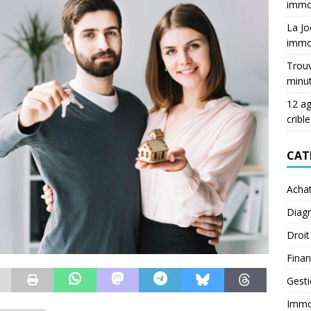
immob
La Jo
immob
Trouv
minu
12 ag
crible
CAT
Acha
Diagn
Droit
Fina
Gest
Immob