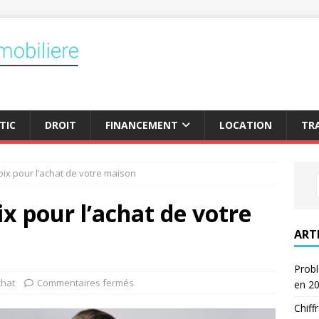
TIC
DROIT
FINANCEMENT
LOCATION
TR
oix pour l’achat de votre maison
ix pour l’achat de votre
ART
Probl
chat
Commentaires fermés
en 2
Chiff