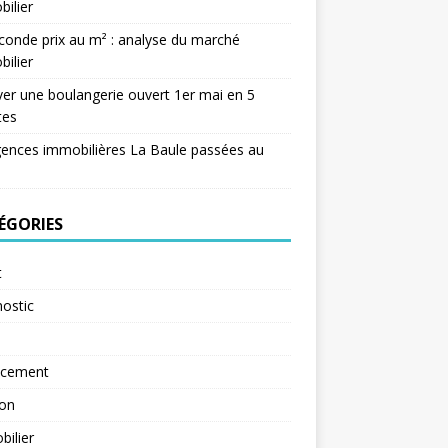
ilier
conde prix au m² : analyse du marché
ilier
er une boulangerie ouvert 1er mai en 5
tes
ences immobilières La Baule passées au
ÉGORIES
t
ostic
ncement
ion
ilier