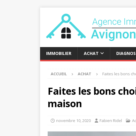
IMMOBILIER
ACHAT
DIAGNOS
ACCUEIL
ACHAT
Faites les bons ch
Faites les bons cho
maison
novembre 10, 2020
Fabien Ridel
A