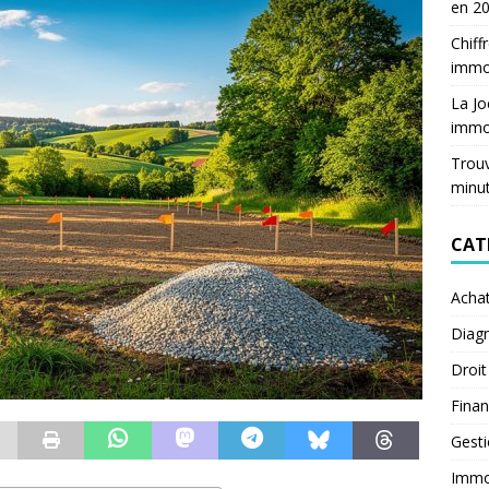
en 2
Chiff
immob
La Jo
immob
Trouv
minu
CAT
Acha
Diagn
Droit
Fina
Gest
Immob