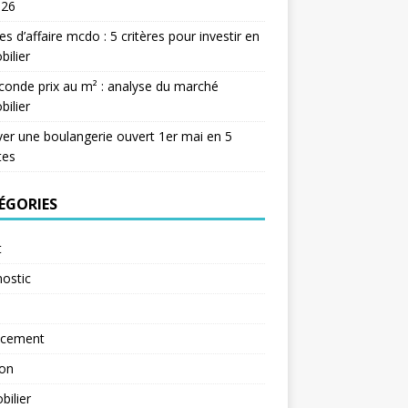
026
res d’affaire mcdo : 5 critères pour investir en
ilier
conde prix au m² : analyse du marché
ilier
er une boulangerie ouvert 1er mai en 5
tes
ÉGORIES
t
ostic
ncement
ion
ilier