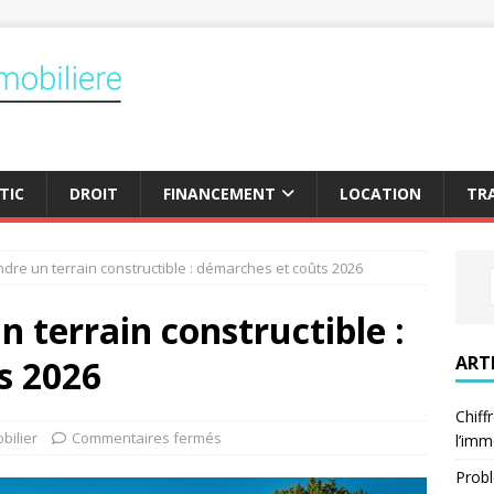
TIC
DROIT
FINANCEMENT
LOCATION
TR
re un terrain constructible : démarches et coûts 2026
terrain constructible :
ART
s 2026
Chiff
bilier
Commentaires fermés
l’imm
Probl