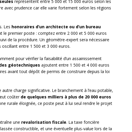
seules
représentent entre 5 000 et 15 000 euros selon les
e avec prudence car elle varie fortement selon les régions
ts. Les
honoraires d’un architecte ou d’un bureau
t le premier poste : comptez entre 2 000 et 5 000 euros
e suivi de la procédure. Un géomètre-expert sera nécessaire
s oscillant entre 1 500 et 3 000 euros.
amment pour vérifier la faisabilité d’un assainissement
des géotechniques
ajoutent entre 1 500 et 4 000 euros
res avant tout dépôt de permis de construire depuis la loi
autre charge significative. Le branchement à l’eau potable,
 peut coûter
de quelques milliers à plus de 20 000 euros
ne rurale éloignée, ce poste peut à lui seul rendre le projet
entraîne une
revalorisation fiscale
. La taxe foncière
assée constructible, et une éventuelle plus-value lors de la