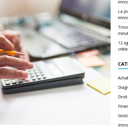
immob
La Jo
immob
Trouv
minu
12 ag
crible
CAT
Acha
Diagn
Droit
Fina
Gest
Immob