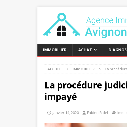
IMMOBILIER
ACHAT
DIAGNOS
ACCUEIL
IMMOBILIER
La procédure
La procédure judici
impayé
janvier 14, 2020
Fabien Ridel
Immob