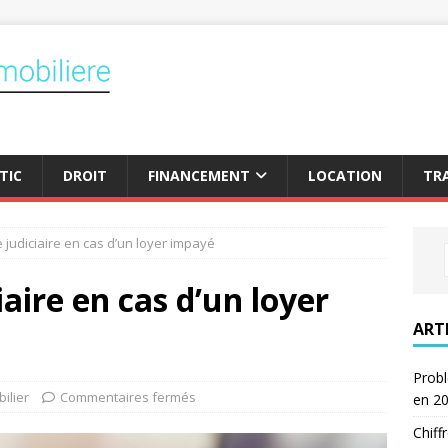
TIC
DROIT
FINANCEMENT
LOCATION
TR
 judiciaire en cas d’un loyer impayé
aire en cas d’un loyer
ART
Probl
ilier
Commentaires fermés
en 2
Chiff