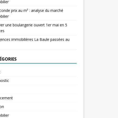
ilier
conde prix au m² : analyse du marché
ilier
er une boulangerie ouvert 1er mai en 5
tes
ences immobilières La Baule passées au
ÉGORIES
t
ostic
ncement
ion
ilier