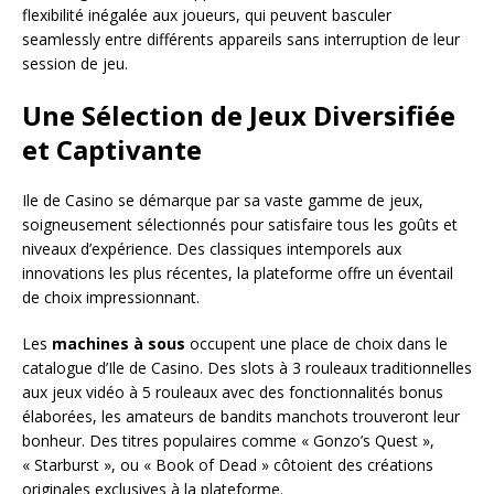
flexibilité inégalée aux joueurs, qui peuvent basculer
seamlessly entre différents appareils sans interruption de leur
session de jeu.
Une Sélection de Jeux Diversifiée
et Captivante
Ile de Casino se démarque par sa vaste gamme de jeux,
soigneusement sélectionnés pour satisfaire tous les goûts et
niveaux d’expérience. Des classiques intemporels aux
innovations les plus récentes, la plateforme offre un éventail
de choix impressionnant.
Les
machines à sous
occupent une place de choix dans le
catalogue d’Ile de Casino. Des slots à 3 rouleaux traditionnelles
aux jeux vidéo à 5 rouleaux avec des fonctionnalités bonus
élaborées, les amateurs de bandits manchots trouveront leur
bonheur. Des titres populaires comme « Gonzo’s Quest »,
« Starburst », ou « Book of Dead » côtoient des créations
originales exclusives à la plateforme.