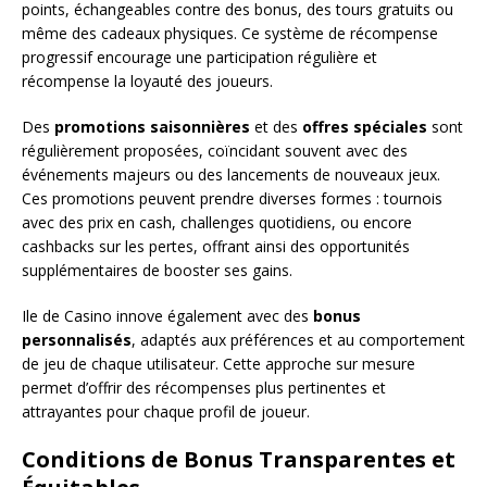
points, échangeables contre des bonus, des tours gratuits ou
même des cadeaux physiques. Ce système de récompense
progressif encourage une participation régulière et
récompense la loyauté des joueurs.
Des
promotions saisonnières
et des
offres spéciales
sont
régulièrement proposées, coïncidant souvent avec des
événements majeurs ou des lancements de nouveaux jeux.
Ces promotions peuvent prendre diverses formes : tournois
avec des prix en cash, challenges quotidiens, ou encore
cashbacks sur les pertes, offrant ainsi des opportunités
supplémentaires de booster ses gains.
Ile de Casino innove également avec des
bonus
personnalisés
, adaptés aux préférences et au comportement
de jeu de chaque utilisateur. Cette approche sur mesure
permet d’offrir des récompenses plus pertinentes et
attrayantes pour chaque profil de joueur.
Conditions de Bonus Transparentes et