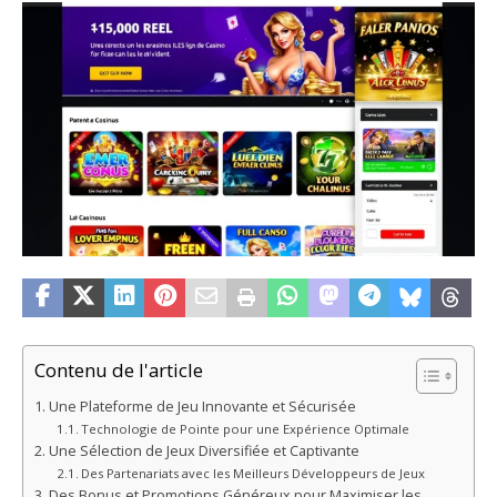
Contenu de l'article
Une Plateforme de Jeu Innovante et Sécurisée
Technologie de Pointe pour une Expérience Optimale
Une Sélection de Jeux Diversifiée et Captivante
Des Partenariats avec les Meilleurs Développeurs de Jeux
Des Bonus et Promotions Généreux pour Maximiser les