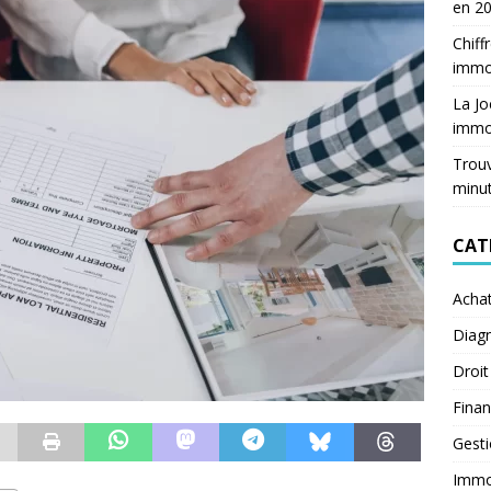
en 2
Chiff
immob
La Jo
immob
Trouv
minu
CAT
Acha
Diagn
Droit
Fina
Gest
Immob