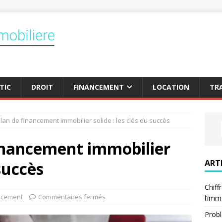
TIC
DROIT
FINANCEMENT
LOCATION
TR
lan de financement immobilier solide : les clés du succès
financement immobilier
ART
 succès
Chiff
ncement
Commentaires fermés
l’imm
Probl