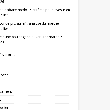
026
res d’affaire mcdo : 5 critères pour investir en
ilier
conde prix au m² : analyse du marché
ilier
er une boulangerie ouvert 1er mai en 5
tes
ÉGORIES
t
ostic
ncement
ion
ilier