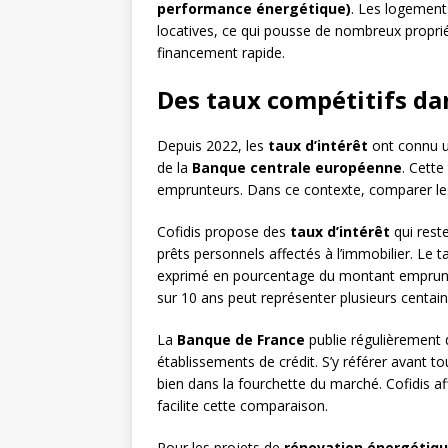
performance énergétique)
. Les logement
locatives, ce qui pousse de nombreux propri
financement rapide.
Des taux compétitifs d
Depuis 2022, les
taux d’intérêt
ont connu un
de la
Banque centrale européenne
. Cette
emprunteurs. Dans ce contexte, comparer les 
Cofidis propose des
taux d’intérêt
qui rest
prêts personnels affectés à l’immobilier. Le t
exprimé en pourcentage du montant emprunté
sur 10 ans peut représenter plusieurs centai
La
Banque de France
publie régulièrement d
établissements de crédit. S’y référer avant to
bien dans la fourchette du marché. Cofidis af
facilite cette comparaison.
Pour les projets de
rénovation énergétiq