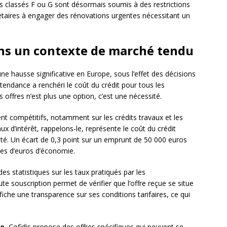
s classés F ou G sont désormais soumis à des restrictions
étaires à engager des rénovations urgentes nécessitant un
ans un contexte de marché tendu
e hausse significative en Europe, sous l’effet des décisions
 tendance a renchéri le coût du crédit pour tous les
offres n’est plus une option, c’est une nécessité.
ent compétitifs, notamment sur les crédits travaux et les
aux d’intérêt, rappelons-le, représente le coût du crédit
. Un écart de 0,3 point sur un emprunt de 50 000 euros
nes d’euros d’économie.
es statistiques sur les taux pratiqués par les
ute souscription permet de vérifier que l’offre reçue se situe
fiche une transparence sur ses conditions tarifaires, ce qui
ue
, Cofidis propose des offres spécifiques qui peuvent se