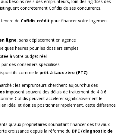
e aux besoins réels des emprunteurs, loin des rigidités des
distinguent concrètement Cofidis de ses concurrents.
ttendre de
Cofidis crédit
pour financer votre logement
n ligne
, sans déplacement en agence
uelques heures pour les dossiers simples
tée à votre budget réel
é
par des conseillers spécialisés
dispositifs comme le
prêt à taux zéro (PTZ)
arché : les emprunteurs cherchent aujourd’hui des
les
imposent souvent des délais de traitement de 4 à 6
comme Cofidis peuvent accélérer significativement le
ien idéal et doit se positionner rapidement, cette différence
ants qu’aux propriétaires souhaitant financer des travaux
orte croissance depuis la réforme du
DPE (diagnostic de