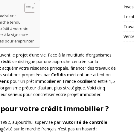
Inves
mobilier ?
Loca
arché tendu
Trav
rédit à votre vie
 à la signature
Vent
ètes pour emprunter
vent le projet d’une vie. Face à la multitude d’organismes
crédit
se distingue par une approche centrée sur la
ez acquérir votre résidence principale, financer des travaux de
les solutions proposées par
Cofidis
méritent une attention
yens
pour un prêt immobilier en France oscillaient entre 1,5
’organisme prêteur d’autant plus stratégique. Voici cinq
eur sérieux pour concrétiser votre projet immobilier.
 pour votre crédit immobilier ?
982, aujourd’hui supervisé par l’
Autorité de contrôle
ngévité sur le marché français n’est pas un hasard :