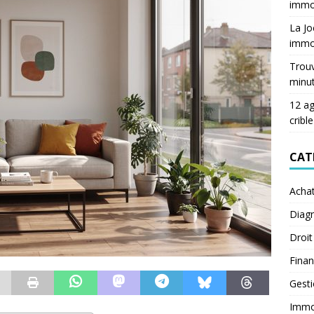
immob
La Jo
immob
Trouv
minu
12 ag
crible
CAT
Acha
Diagn
Droit
Fina
Gest
Immob