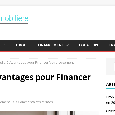
TIC
DROIT
FINANCEMENT
LOCATION
TR
édit : 5 Avantages pour Financer Votre Logement
 Avantages pour Financer
ART
Probl
cement
Commentaires fermés
en 2
Chiff