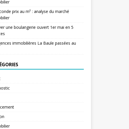
ilier
conde prix au m² : analyse du marché
ilier
er une boulangerie ouvert 1er mai en 5
tes
ences immobilières La Baule passées au
ÉGORIES
t
ostic
ncement
ion
ilier