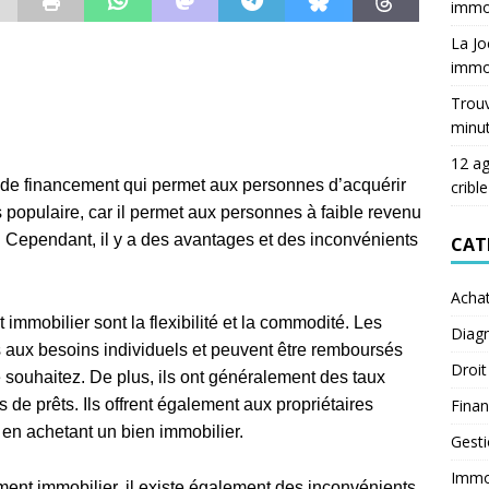
immob
La Jo
immob
Trouv
minu
12 ag
 de financement qui permet aux personnes d’acquérir
crible
ès populaire, car il permet aux personnes à faible revenu
té. Cependant, il y a des avantages et des inconvénients
CAT
Acha
mmobilier sont la flexibilité et la commodité. Les
Diagn
 aux besoins individuels et peuvent être remboursés
Droit
 souhaitez. De plus, ils ont généralement des taux
Fina
s de prêts. Ils offrent également aux propriétaires
 en achetant un bien immobilier.
Gest
Immob
ment immobilier, il existe également des inconvénients.