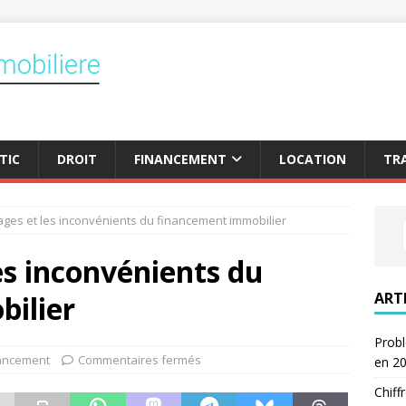
TIC
DROIT
FINANCEMENT
LOCATION
TR
ages et les inconvénients du financement immobilier
es inconvénients du
ART
ilier
Probl
ancement
Commentaires fermés
en 2
Chiff