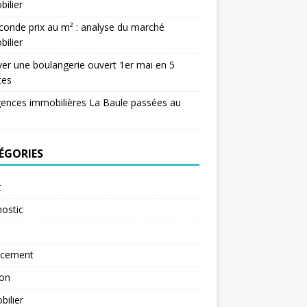
ilier
conde prix au m² : analyse du marché
ilier
er une boulangerie ouvert 1er mai en 5
tes
ences immobilières La Baule passées au
ÉGORIES
t
ostic
ncement
ion
ilier