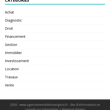
CATÉGORIES
Achat
Diagnostic
Droit
Financement
Gestion
Immobilier
Investissement
Location
Travaux
Vente
2026 - www.agenceimmobiliereavignon.fr - Site d'informations et
conseils sur l'immobilier
|
Mentions légales