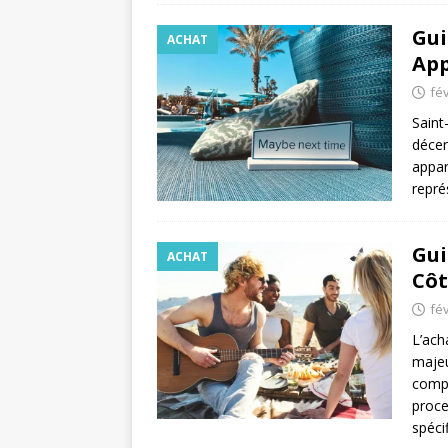
Gui
ACHAT
App
fév
Saint
décen
appar
repré
Gui
ACHAT
Côt
fév
L’ach
majeu
compl
proce
spéci