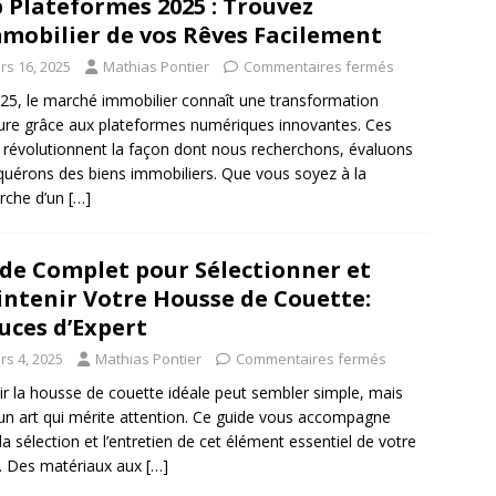
 Plateformes 2025 : Trouvez
mmobilier de vos Rêves Facilement
rs 16, 2025
Mathias Pontier
Commentaires fermés
25, le marché immobilier connaît une transformation
re grâce aux plateformes numériques innovantes. Ces
s révolutionnent la façon dont nous recherchons, évaluons
quérons des biens immobiliers. Que vous soyez à la
rche d’un
[…]
de Complet pour Sélectionner et
ntenir Votre Housse de Couette:
uces d’Expert
rs 4, 2025
Mathias Pontier
Commentaires fermés
ir la housse de couette idéale peut sembler simple, mais
 un art qui mérite attention. Ce guide vous accompagne
la sélection et l’entretien de cet élément essentiel de votre
ie. Des matériaux aux
[…]