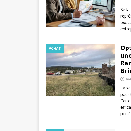
Se la
repré
excit
entre
Opt
ACHAT
une
Ran
Bri
avr
La se
pour 
Cet o
effic
port