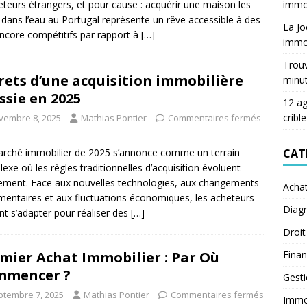
immob
eteurs étrangers, et pour cause : acquérir une maison les
 dans l’eau au Portugal représente un rêve accessible à des
La Jo
encore compétitifs par rapport à
[…]
immob
Trouv
rets d’une acquisition immobilière
minu
ssie en 2025
12 ag
crible
vembre 8, 2025
Mathias Pontier
Commentaires fermés
CAT
rché immobilier de 2025 s’annonce comme un terrain
exe où les règles traditionnelles d’acquisition évoluent
ement. Face aux nouvelles technologies, aux changements
Acha
mentaires et aux fluctuations économiques, les acheteurs
Diagn
nt s’adapter pour réaliser des
[…]
Droit
Fina
mier Achat Immobilier : Par Où
mmencer ?
Gest
ptembre 7, 2025
Mathias Pontier
Commentaires fermés
Immob