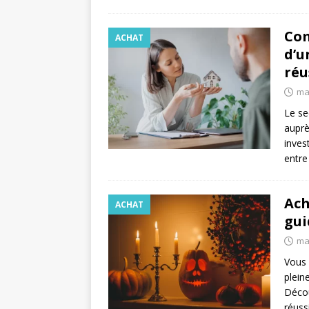
Com
ACHAT
d’u
réu
mai
Le se
auprè
inves
entre 
Ach
ACHAT
gui
ma
Vous 
plein
Décou
réuss