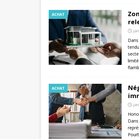
Zon
ACHAT
rel
jan
Dans 
tendu
secte
limit
flam
Nég
ACHAT
imm
jan
Honor
Dans 
repré
Pourt