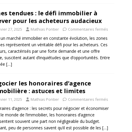
es tendues : le défi immobilier à
ever pour les acheteurs audacieux
vier 27, 2025
Mathias Pontier
Commentaires fermés
un marché immobilier en constante évolution, les zones
es représentent un véritable défi pour les acheteurs. Ces
urs, caractérisés par une forte demande et une offre
ée, suscitent autant d’inquiétudes que d’opportunités. Entre
bée
[…]
ocier les honoraires d’agence
obilière : astuces et limites
vier 11, 2025
Mathias Pontier
Commentaires fermés
aires d’agence : les secrets pour négocier et économiser
le monde de l’immobilier, les honoraires d’agence
sentent souvent une part non négligeable du budget.
ant, peu de personnes savent qu’il est possible de les
[…]