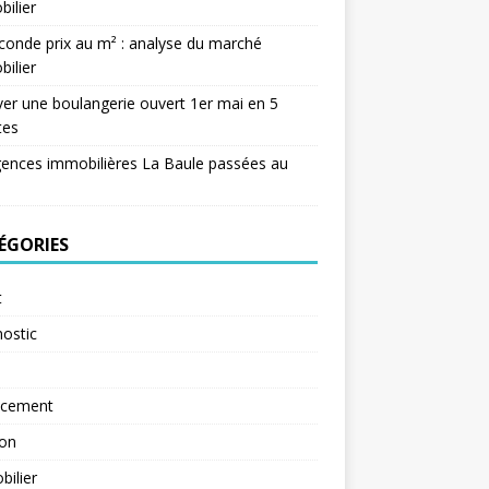
ilier
conde prix au m² : analyse du marché
ilier
er une boulangerie ouvert 1er mai en 5
tes
ences immobilières La Baule passées au
ÉGORIES
t
ostic
ncement
ion
ilier