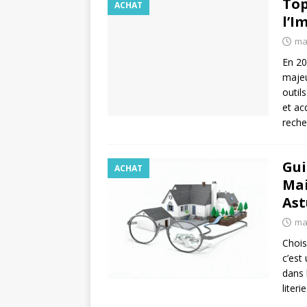
Top
ACHAT
l’I
ma
En 20
majeu
outil
et ac
reche
Gui
ACHAT
Mai
Ast
ma
Chois
c’est
dans 
liter