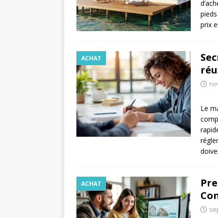
d’ach
pieds
prix 
Sec
ACHAT
réu
no
Le ma
compl
rapid
régle
doive
Pre
ACHAT
Co
se