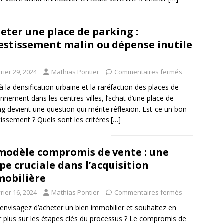
eter une place de parking :
estissement malin ou dépense inutile
rier 29, 2024
Mathias Pontier
Commentaires fermés
à la densification urbaine et la raréfaction des places de
onnement dans les centres-villes, l’achat d’une place de
ng devient une question qui mérite réflexion. Est-ce un bon
tissement ? Quels sont les critères
[…]
modèle compromis de vente : une
pe cruciale dans l’acquisition
obilière
rier 16, 2024
Mathias Pontier
Commentaires fermés
envisagez d’acheter un bien immobilier et souhaitez en
r plus sur les étapes clés du processus ? Le compromis de