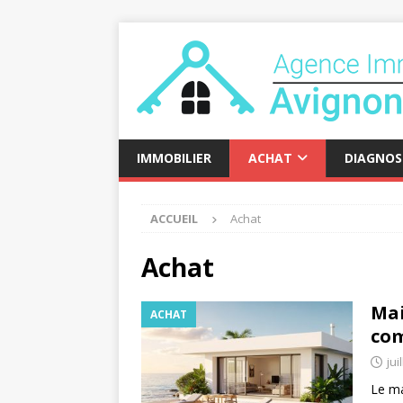
IMMOBILIER
ACHAT
DIAGNOS
ACCUEIL
Achat
Achat
Mai
ACHAT
com
jui
Le ma