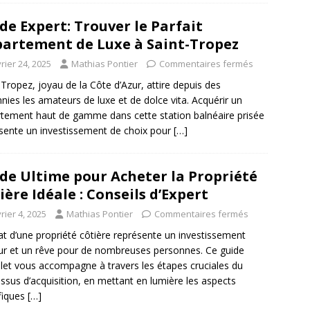
de Expert: Trouver le Parfait
artement de Luxe à Saint-Tropez
rier 24, 2025
Mathias Pontier
Commentaires fermés
-Tropez, joyau de la Côte d’Azur, attire depuis des
nies les amateurs de luxe et de dolce vita. Acquérir un
tement haut de gamme dans cette station balnéaire prisée
sente un investissement de choix pour
[…]
de Ultime pour Acheter la Propriété
ière Idéale : Conseils d’Expert
rier 4, 2025
Mathias Pontier
Commentaires fermés
at d’une propriété côtière représente un investissement
r et un rêve pour de nombreuses personnes. Ce guide
et vous accompagne à travers les étapes cruciales du
ssus d’acquisition, en mettant en lumière les aspects
fiques
[…]