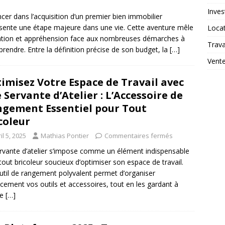
Inves
ncer dans l’acquisition d’un premier bien immobilier
sente une étape majeure dans une vie. Cette aventure mêle
Loca
ation et appréhension face aux nombreuses démarches à
Trav
prendre. Entre la définition précise de son budget, la
[…]
Vent
imisez Votre Espace de Travail avec
 Servante d’Atelier : L’Accessoire de
gement Essentiel pour Tout
coleur
il 5, 2025
Mathias Pontier
Commentaires fermés
rvante d’atelier s’impose comme un élément indispensable
tout bricoleur soucieux d’optimiser son espace de travail.
util de rangement polyvalent permet d’organiser
acement vos outils et accessoires, tout en les gardant à
ée
[…]