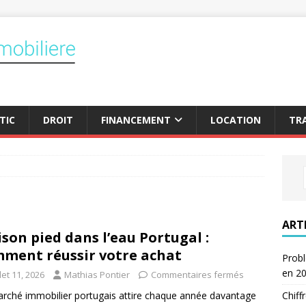
TIC
DROIT
FINANCEMENT
LOCATION
TR
ART
son pied dans l’eau Portugal :
ment réussir votre achat
Probl
en 2
llet 11, 2026
Mathias Pontier
Commentaires fermés
Chiff
rché immobilier portugais attire chaque année davantage