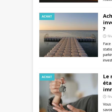
Ach
ACHAT
inv
?
fév
Face 
stati
parki
inves
Le 
ACHAT
éta
imm
fév
Vous 
savoi