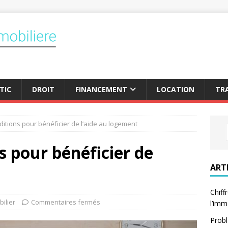
TIC
DROIT
FINANCEMENT
LOCATION
TR
ditions pour bénéficier de l’aide au logement
s pour bénéficier de
ART
Chiff
ilier
Commentaires fermés
l’imm
Probl