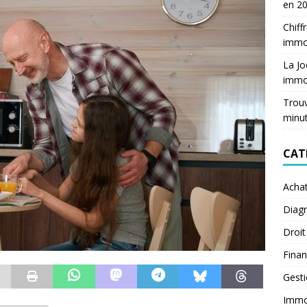
en 2
Chiff
immob
La Jo
immob
Trouv
minu
CAT
Acha
Diagn
Droit
Fina
Gest
Immob