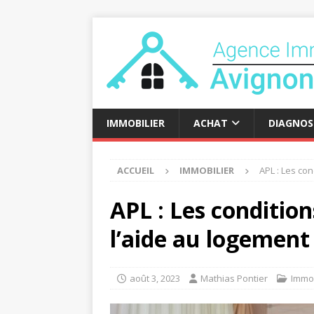
IMMOBILIER
ACHAT
DIAGNOS
ACCUEIL
IMMOBILIER
APL : Les con
APL : Les condition
l’aide au logement
août 3, 2023
Mathias Pontier
Immob