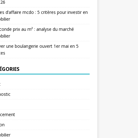
026
res d’affaire mcdo : 5 critères pour investir en
ilier
conde prix au m² : analyse du marché
ilier
er une boulangerie ouvert 1er mai en 5
tes
ÉGORIES
t
ostic
ncement
ion
ilier