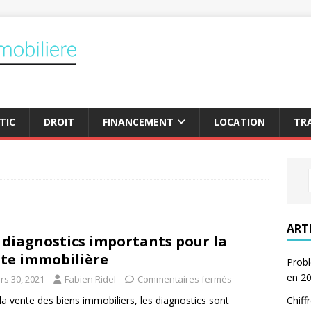
TIC
DROIT
FINANCEMENT
LOCATION
TR
ART
 diagnostics importants pour la
te immobilière
Probl
en 2
rs 30, 2021
Fabien Ridel
Commentaires fermés
Chiff
la vente des biens immobiliers, les diagnostics sont