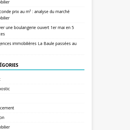
ilier
conde prix au m² : analyse du marché
ilier
er une boulangerie ouvert 1er mai en 5
tes
ences immobilières La Baule passées au
ÉGORIES
t
ostic
ncement
ion
ilier