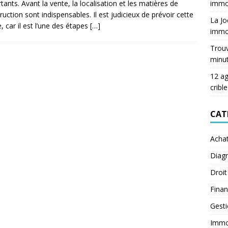
immob
tants. Avant la vente, la localisation et les matières de
ruction sont indispensables. Il est judicieux de prévoir cette
La Jo
, car il est l’une des étapes
[…]
immob
Trouv
minu
12 ag
crible
CAT
Acha
Diagn
Droit
Fina
Gest
Immob