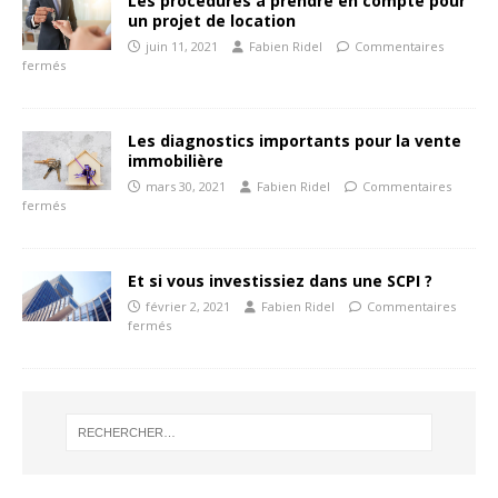
Les procédures à prendre en compte pour
un projet de location
juin 11, 2021
Fabien Ridel
Commentaires
fermés
Les diagnostics importants pour la vente
immobilière
mars 30, 2021
Fabien Ridel
Commentaires
fermés
Et si vous investissiez dans une SCPI ?
février 2, 2021
Fabien Ridel
Commentaires
fermés