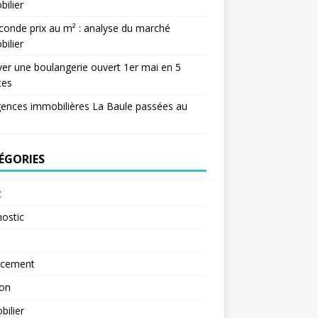
ilier
conde prix au m² : analyse du marché
ilier
er une boulangerie ouvert 1er mai en 5
tes
ences immobilières La Baule passées au
ÉGORIES
t
ostic
ncement
ion
ilier