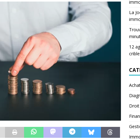
immob
La Jo
immob
Trouv
minu
12 ag
crible
CAT
Acha
Diagn
Droit
Fina
Gest
Immob