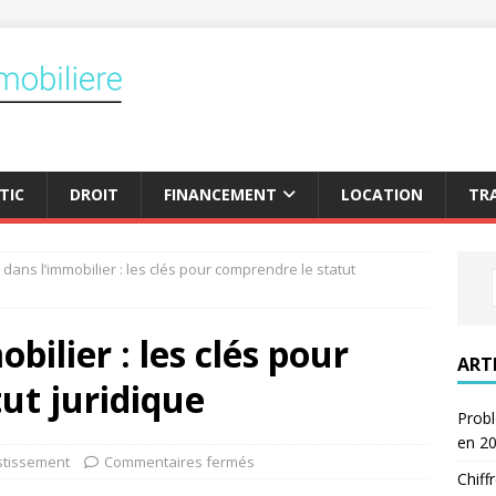
TIC
DROIT
FINANCEMENT
LOCATION
TR
r dans l’immobilier : les clés pour comprendre le statut
bilier : les clés pour
ART
ut juridique
Probl
en 2
stissement
Commentaires fermés
Chiff