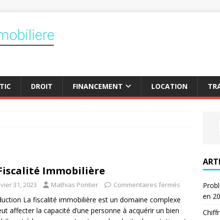
TIC
DROIT
FINANCEMENT
LOCATION
TR
ART
Fiscalité Immobilière
vier 31, 2023
Mathias Pontier
Commentaires fermés
Probl
en 2
duction La fiscalité immobilière est un domaine complexe
eut affecter la capacité d’une personne à acquérir un bien
Chiff