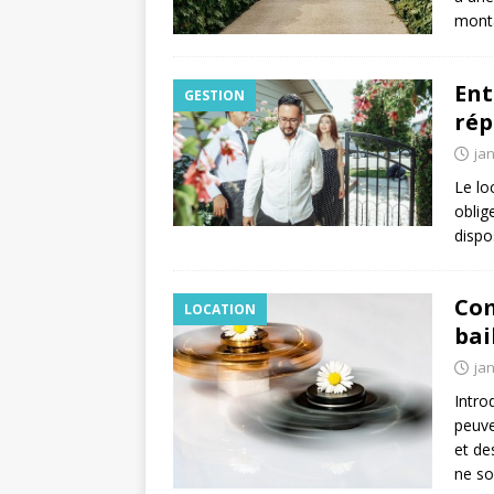
monta
Ent
GESTION
rép
jan
Le loc
oblig
dispo
Com
LOCATION
bai
jan
Intro
peuve
et de
ne so