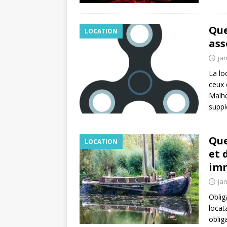
Que
LOCATION
ass
jan
La lo
ceux 
Malhe
suppl
Que
LOCATION
et 
imm
jan
Oblig
locat
oblig