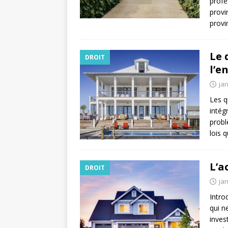
profe
provi
provi
Le 
DROIT
l’e
jan
Les q
intég
probl
lois 
L’a
DROIT
jan
Intro
qui ne
inves