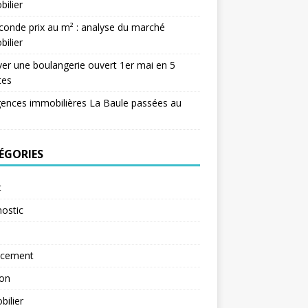
ilier
conde prix au m² : analyse du marché
ilier
er une boulangerie ouvert 1er mai en 5
tes
ences immobilières La Baule passées au
ÉGORIES
t
ostic
ncement
ion
ilier