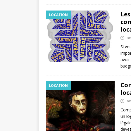
Les
LOCATION
com
loc
jan
Si vo
impor
avoir
budg
Com
LOCATION
loc
jan
Compr
un lo
légal
devez