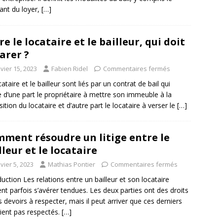
nt du loyer,
[…]
re le locataire et le bailleur, qui doit
arer ?
vier 15, 2023
Fabien Ridel
Commentaires fermés
ataire et le bailleur sont liés par un contrat de bail qui
e d’une part le propriétaire à mettre son immeuble à la
sition du locataire et d’autre part le locataire à verser le
[…]
ment résoudre un litige entre le
lleur et le locataire
vier 5, 2023
Mathias Pontier
Commentaires fermés
duction Les relations entre un bailleur et son locataire
nt parfois s’avérer tendues. Les deux parties ont des droits
s devoirs à respecter, mais il peut arriver que ces derniers
ient pas respectés.
[…]