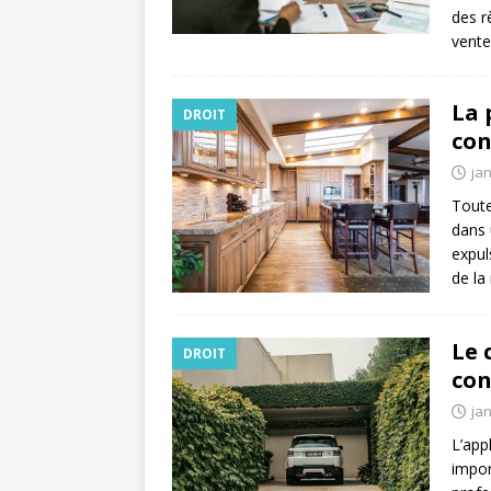
des r
vent
La 
DROIT
con
jan
Toute
dans 
expul
de la
Le 
DROIT
con
jan
L’app
impor