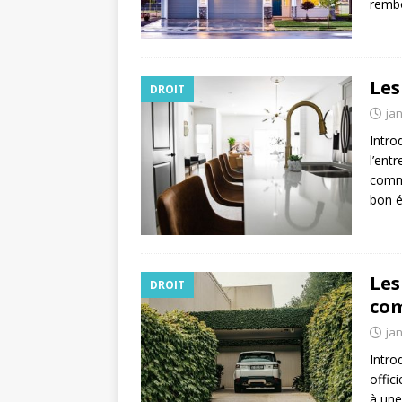
rembo
Les
DROIT
jan
Intro
l’ent
commu
bon é
Les
DROIT
co
jan
Intro
offic
à une