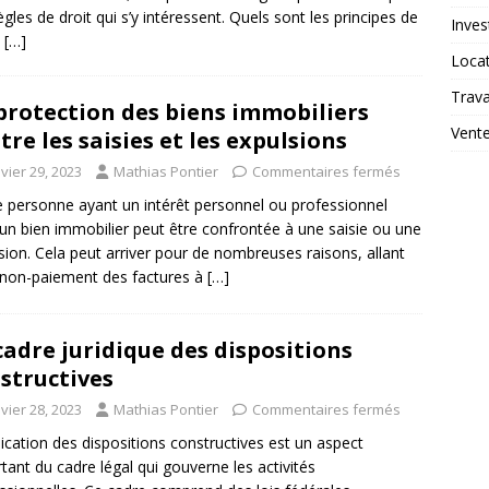
ègles de droit qui s’y intéressent. Quels sont les principes de
Inves
e
[…]
Loca
Trav
protection des biens immobiliers
Vent
tre les saisies et les expulsions
vier 29, 2023
Mathias Pontier
Commentaires fermés
 personne ayant un intérêt personnel ou professionnel
un bien immobilier peut être confrontée à une saisie ou une
sion. Cela peut arriver pour de nombreuses raisons, allant
 non-paiement des factures à
[…]
cadre juridique des dispositions
structives
vier 28, 2023
Mathias Pontier
Commentaires fermés
lication des dispositions constructives est un aspect
tant du cadre légal qui gouverne les activités