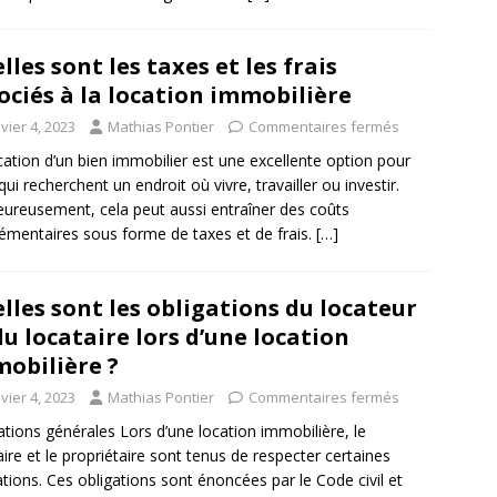
lles sont les taxes et les frais
ociés à la location immobilière
vier 4, 2023
Mathias Pontier
Commentaires fermés
cation d’un bien immobilier est une excellente option pour
qui recherchent un endroit où vivre, travailler ou investir.
ureusement, cela peut aussi entraîner des coûts
émentaires sous forme de taxes et de frais.
[…]
lles sont les obligations du locateur
du locataire lors d’une location
obilière ?
vier 4, 2023
Mathias Pontier
Commentaires fermés
ations générales Lors d’une location immobilière, le
aire et le propriétaire sont tenus de respecter certaines
ations. Ces obligations sont énoncées par le Code civil et