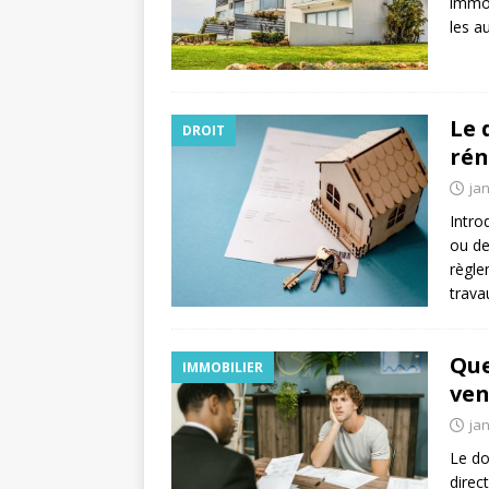
immob
les a
Le 
DROIT
rén
jan
Intro
ou de
règle
trava
Que
IMMOBILIER
ven
jan
Le do
direc