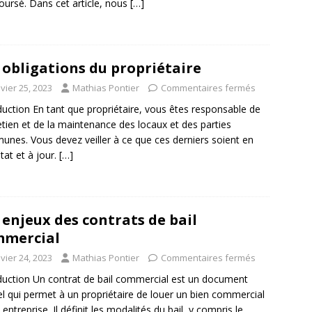
ursé. Dans cet article, nous
[…]
 obligations du propriétaire
vier 25, 2023
Mathias Pontier
Commentaires fermés
duction En tant que propriétaire, vous êtes responsable de
retien et de la maintenance des locaux et des parties
nes. Vous devez veiller à ce que ces derniers soient en
tat et à jour.
[…]
 enjeux des contrats de bail
mmercial
vier 24, 2023
Mathias Pontier
Commentaires fermés
duction Un contrat de bail commercial est un document
iel qui permet à un propriétaire de louer un bien commercial
 entreprise. Il définit les modalités du bail, y compris le