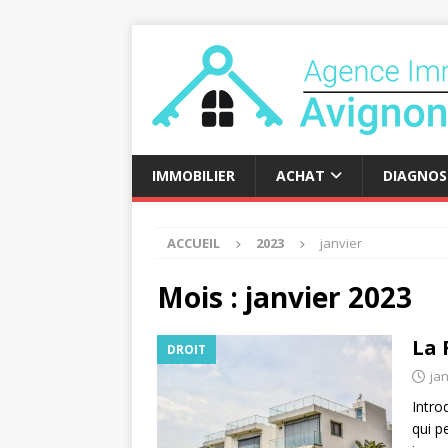
IMMOBILIER
ACHAT
DIAGNOS
ACCUEIL
2023
janvier
Mois :
janvier 2023
La 
DROIT
jan
Intro
qui p