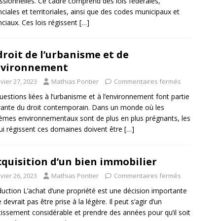
ssionnelles. Ce cadre comprend des lois fédérales,
nciales et territoriales, ainsi que des codes municipaux et
nciaux. Ces lois régissent
[…]
droit de l’urbanisme et de
nvironnement
vier 27, 2023
Mathias Pontier
Commentaires fermés
uestions liées à l’urbanisme et à l’environnement font partie
rante du droit contemporain. Dans un monde où les
èmes environnementaux sont de plus en plus prégnants, les
qui régissent ces domaines doivent être
[…]
cquisition d’un bien immobilier
vier 26, 2023
Mathias Pontier
Commentaires fermés
duction L’achat d’une propriété est une décision importante
 devrait pas être prise à la légère. Il peut s’agir d’un
tissement considérable et prendre des années pour qu’il soit