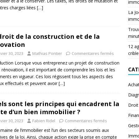
ilier et à le conserver. Les taxes, les droits de mutation et
immob
utres charges liées
[…]
La Jo
immob
Trouv
droit de la construction et de la
minu
ovation
12 ag
crible
vier 30, 2023
Mathias Pontier
Commentaires fermés
duction Lorsque vous entreprenez un projet de construction
CAT
 rénovation, il est important de comprendre les lois et les
ments en vigueur. Ces lois régissent tous les aspects des
ux effectués et peuvent avoir
[…]
Acha
Diagn
ls sont les principes qui encadrent la
Droit
te d’un bien immobilier ?
Fina
vier 30, 2023
Fabien Ridel
Commentaires fermés
Gest
maine de l’immobilier est l’un des secteurs soumis aux
Immob
tives de la loi. Ainsi, chaque action exige la prise en compte